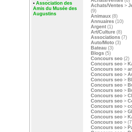
Achats/Ventes
(6)
•
Association des
Achats/Ventes
>
J
Amis du Musée des
(9)
Augustins
Animaux
(8)
Annuaires
(10)
Argent
(1)
Art/Culture
(8)
Associations
(7)
Auto/Moto
(3)
Bateau
(3)
Blogs
(5)
Concours seo
(2)
Concours seo
>
K
Concours seo
>
a
Concours seo
>
A
Concours seo
>
B
Concours seo
>
B
Concours seo
>
B
Concours seo
>
C
Concours seo
>
C
Concours seo
>
c
Concours seo
>
G
Concours seo
>
K
Concours seo
>
(7
Concours seo
>
P