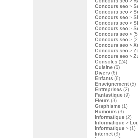
Concours seo
>
R
Concours seo
>
S
Concours seo
>
S
Concours seo
>
S
Concours seo
>
S
Concours seo
>
S
Concours seo
>
(5
Concours seo
>
(2
Concours seo
>
X
Concours seo
>
Z
Concours seo
>
Zu
Consoles
(24)
Cuisine
(6)
Divers
(6)
Enfants
(8)
Enseignement
(5)
Entreprises
(2)
Fantastique
(9)
Fleurs
(3)
Graphisme
(1)
Humours
(3)
Informatique
(2)
Informatique
>
Log
Informatique
>
(1)
Internet
(3)