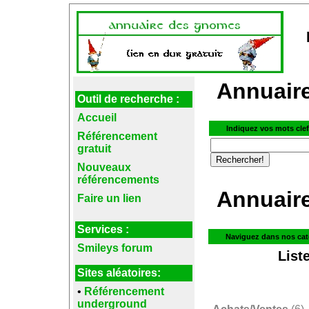
Annuaire
Outil de recherche :
Accueil
Indiquez vos mots cle
Référencement
gratuit
Nouveaux
référencements
Annuaire 
Faire un lien
Services :
Naviguez dans nos cat
Smileys forum
List
Sites aléatoires:
•
Référencement
underground